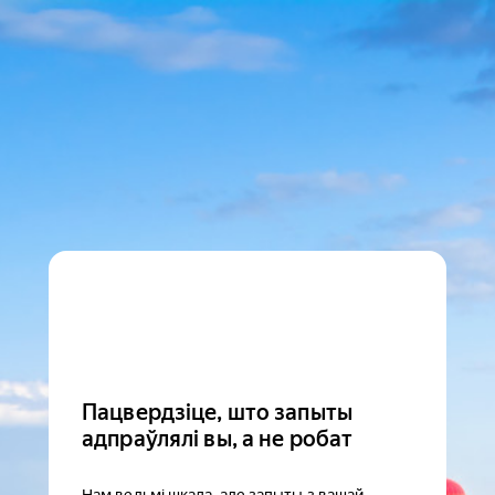
Пацвердзіце, што запыты
адпраўлялі вы, а не робат