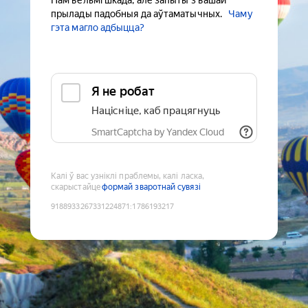
Нам вельмі шкада, але запыты з вашай
прылады падобныя да аўтаматычных.
Чаму
гэта магло адбыцца?
Я не робат
Націсніце, каб працягнуць
SmartCaptcha by Yandex Cloud
Калі ў вас узніклі праблемы, калі ласка,
скарыстайце
формай зваротнай сувязі
9188933267331224871
:
1786193217