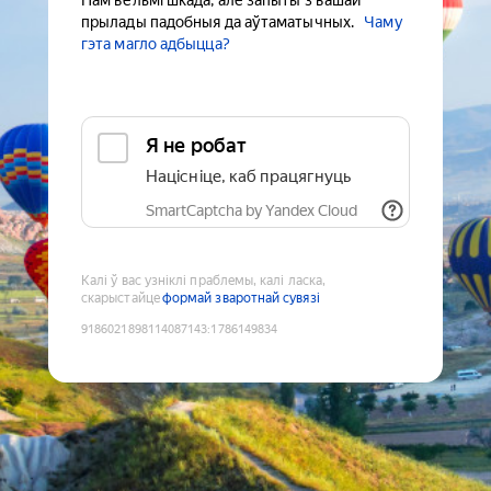
Нам вельмі шкада, але запыты з вашай
прылады падобныя да аўтаматычных.
Чаму
гэта магло адбыцца?
Я не робат
Націсніце, каб працягнуць
SmartCaptcha by Yandex Cloud
Калі ў вас узніклі праблемы, калі ласка,
скарыстайце
формай зваротнай сувязі
9186021898114087143
:
1786149834