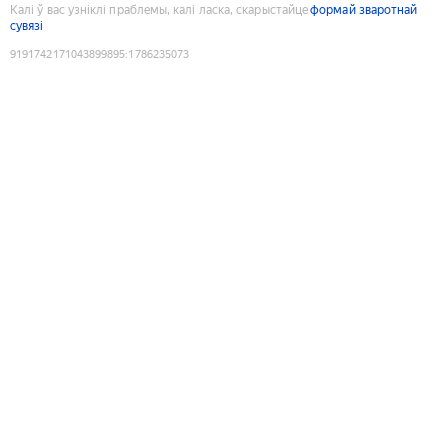
Калі ў вас узніклі праблемы, калі ласка, скарыстайце
формай зваротнай
сувязі
9191742171043899895
:
1786235073