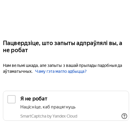
Пацвердзіце, што запыты адпраўлялі вы, а
не робат
Нам вельмі шкада, але запыты з вашай прылады падобныя да
аўтаматычных.
Чаму гэта магло адбыцца?
Я не робат
Націсніце, каб працягнуць
SmartCaptcha by Yandex Cloud