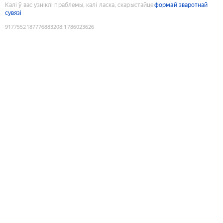
Калі ў вас узніклі праблемы, калі ласка, скарыстайце
формай зваротнай
сувязі
9177552187776883208
:
1786023626