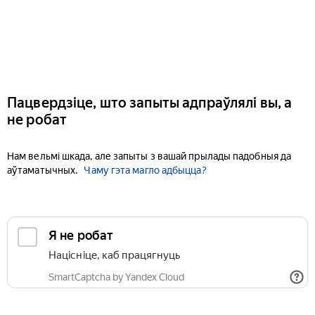
Пацвердзіце, што запыты адпраўлялі вы, а
не робат
Нам вельмі шкада, але запыты з вашай прылады падобныя да
аўтаматычных.
Чаму гэта магло адбыцца?
Я не робат
Націсніце, каб працягнуць
SmartCaptcha by Yandex Cloud