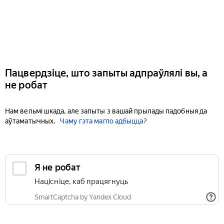
Пацвердзіце, што запыты адпраўлялі вы, а
не робат
Нам вельмі шкада, але запыты з вашай прылады падобныя да
аўтаматычных.
Чаму гэта магло адбыцца?
Я не робат
Націсніце, каб працягнуць
SmartCaptcha by Yandex Cloud