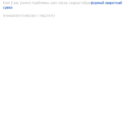
Калі ў вас узніклі праблемы, калі ласка, скарыстайце
формай зваротнай
сувязі
9194404931514953361
:
1786274751