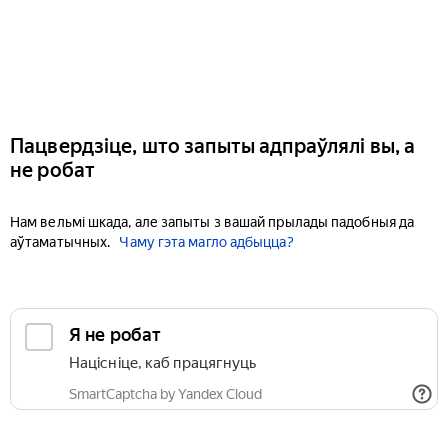
Пацвердзіце, што запыты адпраўлялі вы, а
не робат
Нам вельмі шкада, але запыты з вашай прылады падобныя да
аўтаматычных.
Чаму гэта магло адбыцца?
Я не робат
Націсніце, каб працягнуць
SmartCaptcha by Yandex Cloud