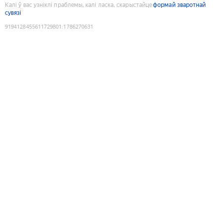
Калі ў вас узніклі праблемы, калі ласка, скарыстайце
формай зваротнай
сувязі
9194128455611729801
:
1786270631