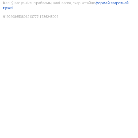
Калі ў вас узніклі праблемы, калі ласка, скарыстайце
формай зваротнай
сувязі
9192408653801213777
:
1786245004