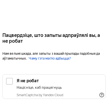
Пацвердзіце, што запыты адпраўлялі вы, а
не робат
Нам вельмі шкада, але запыты з вашай прылады падобныя да
аўтаматычных.
Чаму гэта магло адбыцца?
Я не робат
Націсніце, каб працягнуць
SmartCaptcha by Yandex Cloud