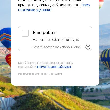
Нам вельмі шкада, але запыты з вашай
прылады падобныя да аўтаматычных.
Чаму
гэта магло адбыцца?
Я не робат
Націсніце, каб працягнуць
SmartCaptcha by Yandex Cloud
Калі ў вас узніклі праблемы, калі ласка,
скарыстайце
формай зваротнай сувязі
9188905655590515583
:
1786192806