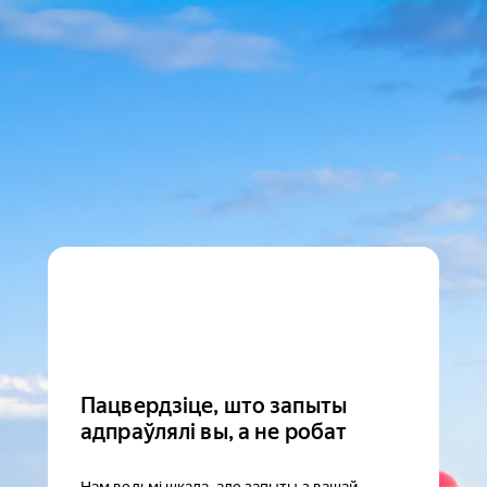
Пацвердзіце, што запыты
адпраўлялі вы, а не робат