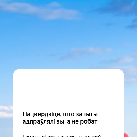
Пацвердзіце, што запыты
адпраўлялі вы, а не робат