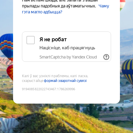
Нам вельмі шкада, але запыты з вашай
прылады падобныя да аўтаматычных.
Чаму
гэта магло адбыцца?
Я не робат
Націсніце, каб працягнуць
SmartCaptcha by Yandex Cloud
Калі ў вас узніклі праблемы, калі ласка,
скарыстайце
формай зваротнай сувязі
9194085822022743467
:
1786269996