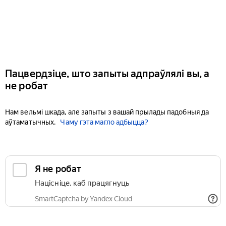
Пацвердзіце, што запыты адпраўлялі вы, а
не робат
Нам вельмі шкада, але запыты з вашай прылады падобныя да
аўтаматычных.
Чаму гэта магло адбыцца?
Я не робат
Націсніце, каб працягнуць
SmartCaptcha by Yandex Cloud