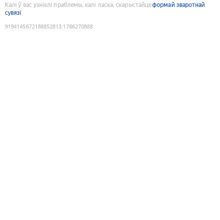
Калі ў вас узніклі праблемы, калі ласка, скарыстайце
формай зваротнай
сувязі
9194145672188852813
:
1786270888