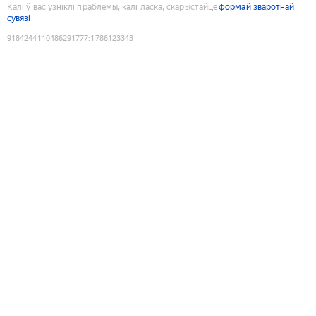
Калі ў вас узніклі праблемы, калі ласка, скарыстайце
формай зваротнай
сувязі
9184244110486291777
:
1786123343