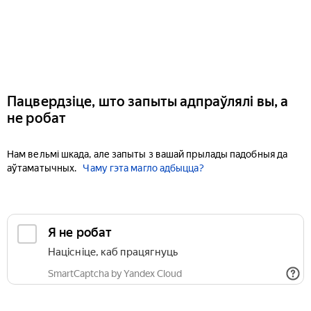
Пацвердзіце, што запыты адпраўлялі вы, а
не робат
Нам вельмі шкада, але запыты з вашай прылады падобныя да
аўтаматычных.
Чаму гэта магло адбыцца?
Я не робат
Націсніце, каб працягнуць
SmartCaptcha by Yandex Cloud