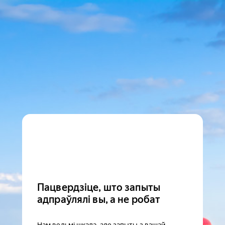
Пацвердзіце, што запыты
адпраўлялі вы, а не робат