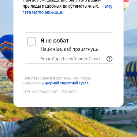
Нам вельмі шкада, але запыты з вашай
прылады падобныя да аўтаматычных.
Чаму
гэта магло адбыцца?
Я не робат
Націсніце, каб працягнуць
SmartCaptcha by Yandex Cloud
Калі ў вас узніклі праблемы, калі ласка,
скарыстайце
формай зваротнай сувязі
9179106727902229407
:
1786046790