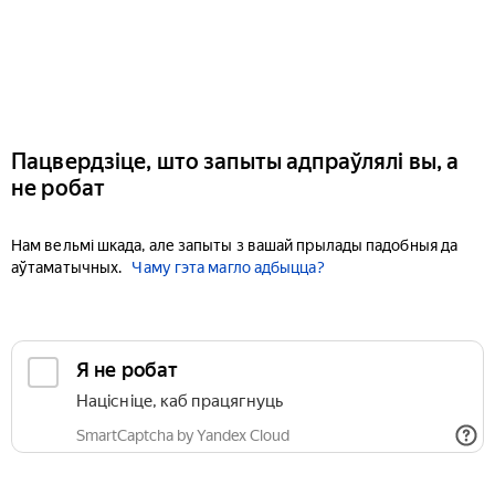
Пацвердзіце, што запыты адпраўлялі вы, а
не робат
Нам вельмі шкада, але запыты з вашай прылады падобныя да
аўтаматычных.
Чаму гэта магло адбыцца?
Я не робат
Націсніце, каб працягнуць
SmartCaptcha by Yandex Cloud