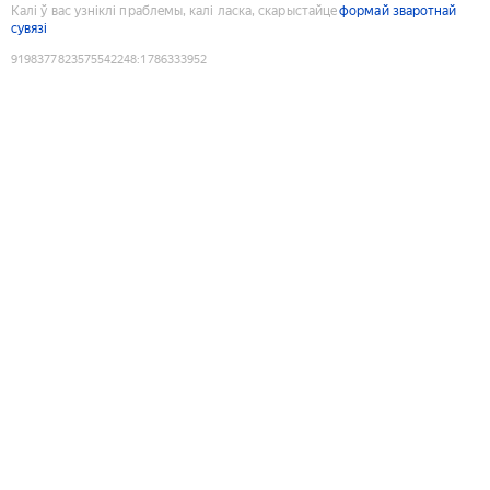
Калі ў вас узніклі праблемы, калі ласка, скарыстайце
формай зваротнай
сувязі
9198377823575542248
:
1786333952