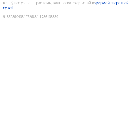
Калі ў вас узніклі праблемы, калі ласка, скарыстайце
формай зваротнай
сувязі
9185286043312726831
:
1786138869