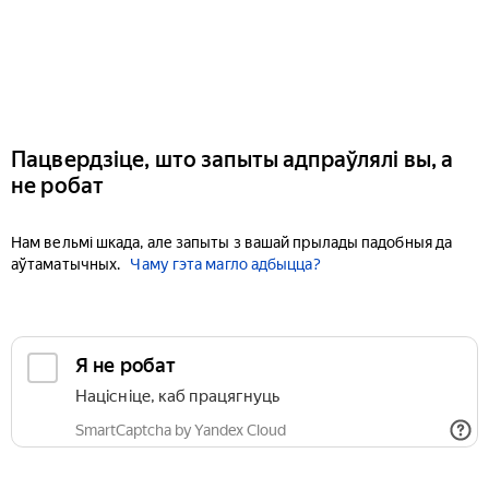
Пацвердзіце, што запыты адпраўлялі вы, а
не робат
Нам вельмі шкада, але запыты з вашай прылады падобныя да
аўтаматычных.
Чаму гэта магло адбыцца?
Я не робат
Націсніце, каб працягнуць
SmartCaptcha by Yandex Cloud