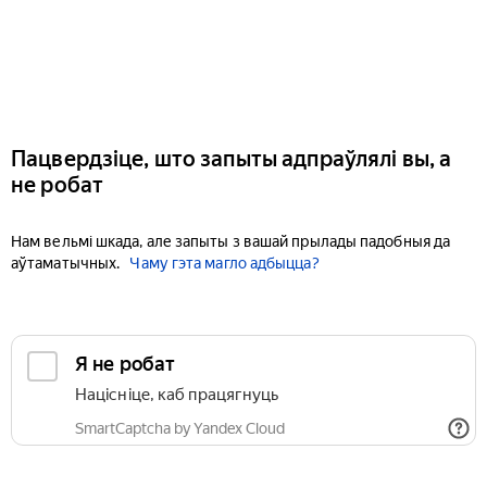
Пацвердзіце, што запыты адпраўлялі вы, а
не робат
Нам вельмі шкада, але запыты з вашай прылады падобныя да
аўтаматычных.
Чаму гэта магло адбыцца?
Я не робат
Націсніце, каб працягнуць
SmartCaptcha by Yandex Cloud