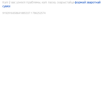
Калі ў вас узніклі праблемы, калі ласка, скарыстайце
формай зваротнай
сувязі
9192916658641885337
:
1786252574