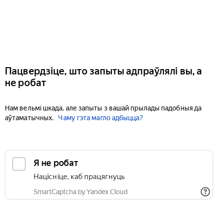
Пацвердзіце, што запыты адпраўлялі вы, а
не робат
Нам вельмі шкада, але запыты з вашай прылады падобныя да
аўтаматычных.
Чаму гэта магло адбыцца?
Я не робат
Націсніце, каб працягнуць
SmartCaptcha by Yandex Cloud