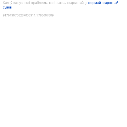
Калі ў вас узніклі праблемы, калі ласка, скарыстайце
формай зваротнай
сувязі
9176490708287038911
:
1786007809