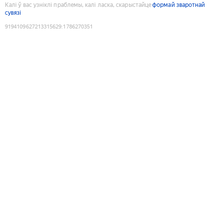
Калі ў вас узніклі праблемы, калі ласка, скарыстайце
формай зваротнай
сувязі
9194109627213315629
:
1786270351