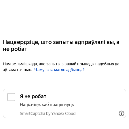
Пацвердзіце, што запыты адпраўлялі вы, а
не робат
Нам вельмі шкада, але запыты з вашай прылады падобныя да
аўтаматычных.
Чаму гэта магло адбыцца?
Я не робат
Націсніце, каб працягнуць
SmartCaptcha by Yandex Cloud