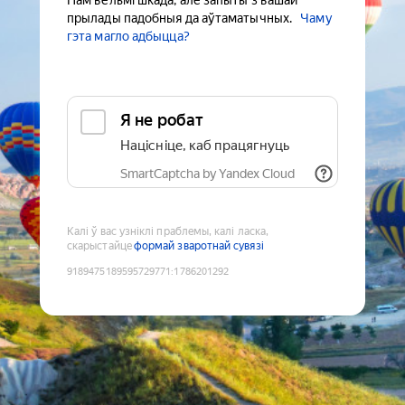
Нам вельмі шкада, але запыты з вашай
прылады падобныя да аўтаматычных.
Чаму
гэта магло адбыцца?
Я не робат
Націсніце, каб працягнуць
SmartCaptcha by Yandex Cloud
Калі ў вас узніклі праблемы, калі ласка,
скарыстайце
формай зваротнай сувязі
9189475189595729771
:
1786201292