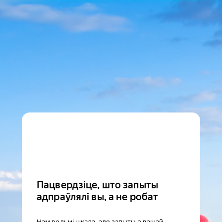
Пацвердзіце, што запыты
адпраўлялі вы, а не робат