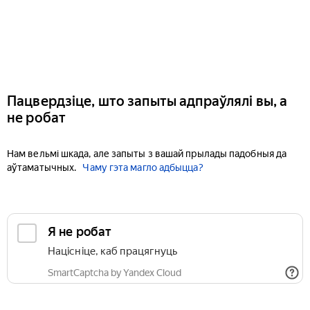
Пацвердзіце, што запыты адпраўлялі вы, а
не робат
Нам вельмі шкада, але запыты з вашай прылады падобныя да
аўтаматычных.
Чаму гэта магло адбыцца?
Я не робат
Націсніце, каб працягнуць
SmartCaptcha by Yandex Cloud