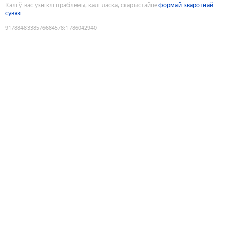
Калі ў вас узніклі праблемы, калі ласка, скарыстайце
формай зваротнай
сувязі
9178848338576684578
:
1786042940