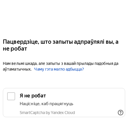
Пацвердзіце, што запыты адпраўлялі вы, а
не робат
Нам вельмі шкада, але запыты з вашай прылады падобныя да
аўтаматычных.
Чаму гэта магло адбыцца?
Я не робат
Націсніце, каб працягнуць
SmartCaptcha by Yandex Cloud