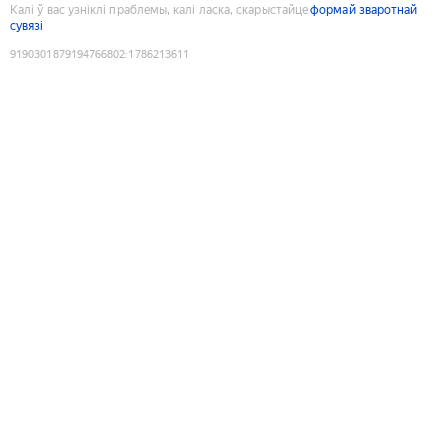
Калі ў вас узніклі праблемы, калі ласка, скарыстайце
формай зваротнай
сувязі
9190301879194766802
:
1786213611