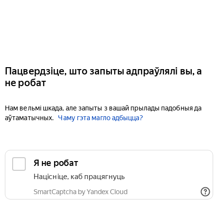
Пацвердзіце, што запыты адпраўлялі вы, а
не робат
Нам вельмі шкада, але запыты з вашай прылады падобныя да
аўтаматычных.
Чаму гэта магло адбыцца?
Я не робат
Націсніце, каб працягнуць
SmartCaptcha by Yandex Cloud