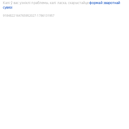
Калі ў вас узніклі праблемы, калі ласка, скарыстайце
формай зваротнай
сувязі
9184822164765952027
:
1786131957