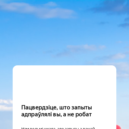
Пацвердзіце, што запыты
адпраўлялі вы, а не робат