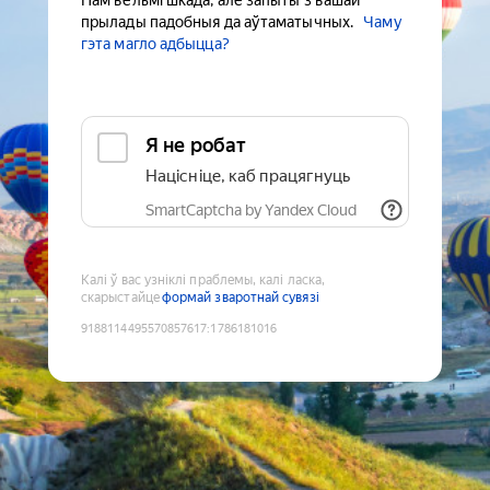
Нам вельмі шкада, але запыты з вашай
прылады падобныя да аўтаматычных.
Чаму
гэта магло адбыцца?
Я не робат
Націсніце, каб працягнуць
SmartCaptcha by Yandex Cloud
Калі ў вас узніклі праблемы, калі ласка,
скарыстайце
формай зваротнай сувязі
9188114495570857617
:
1786181016