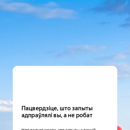
Пацвердзіце, што запыты
адпраўлялі вы, а не робат