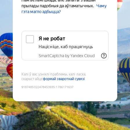
Нам вельмі шкада, але запыты з вашай
прылады падобныя да аўтаматычных.
Чаму
гэта магло адбыцца?
Я не робат
Націсніце, каб працягнуць
SmartCaptcha by Yandex Cloud
Калі ў вас узніклі праблемы, калі ласка,
скарыстайце
формай зваротнай сувязі
9187485022478453935
:
1786171637