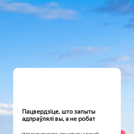
Пацвердзіце, што запыты
адпраўлялі вы, а не робат