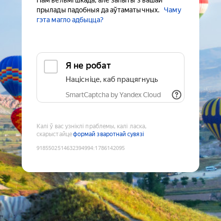
Нам вельмі шкада, але запыты з вашай
прылады падобныя да аўтаматычных.
Чаму
гэта магло адбыцца?
Я не робат
Націсніце, каб працягнуць
SmartCaptcha by Yandex Cloud
Калі ў вас узніклі праблемы, калі ласка,
скарыстайце
формай зваротнай сувязі
9185502514632394994
:
1786142095