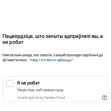
Пацвердзіце, што запыты адпраўлялі вы, а
не робат
Нам вельмі шкада, але запыты з вашай прылады падобныя да
аўтаматычных.
Чаму гэта магло адбыцца?
Я не робат
Націсніце, каб працягнуць
SmartCaptcha by Yandex Cloud