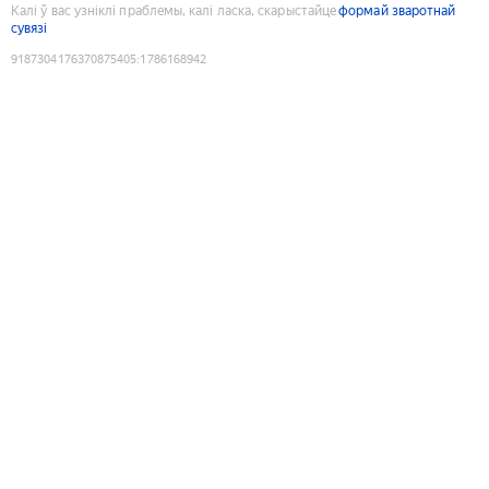
Калі ў вас узніклі праблемы, калі ласка, скарыстайце
формай зваротнай
сувязі
9187304176370875405
:
1786168942