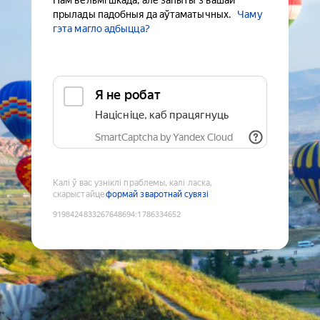
Нам вельмі шкада, але запыты з вашай
прылады падобныя да аўтаматычных.
Чаму
гэта магло адбыцца?
Я не робат
Націсніце, каб працягнуць
SmartCaptcha by Yandex Cloud
Калі ў вас узніклі праблемы, калі ласка,
скарыстайце
формай зваротнай сувязі
9198424833267648694
:
1786334652