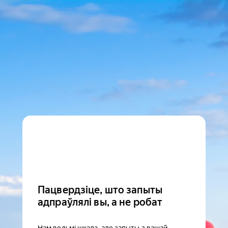
Пацвердзіце, што запыты
адпраўлялі вы, а не робат