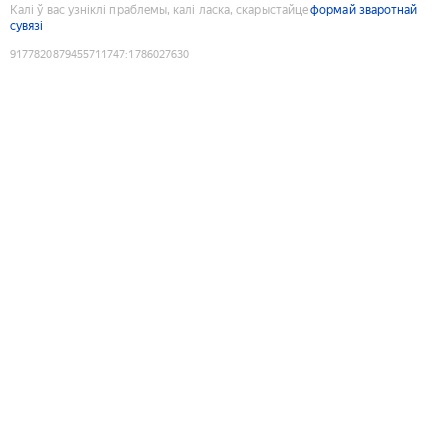
Калі ў вас узніклі праблемы, калі ласка, скарыстайце
формай зваротнай
сувязі
9177820879455711747
:
1786027630