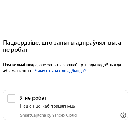
Пацвердзіце, што запыты адпраўлялі вы, а
не робат
Нам вельмі шкада, але запыты з вашай прылады падобныя да
аўтаматычных.
Чаму гэта магло адбыцца?
Я не робат
Націсніце, каб працягнуць
SmartCaptcha by Yandex Cloud