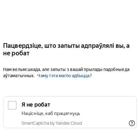
Пацвердзіце, што запыты адпраўлялі вы, а
не робат
Нам вельмі шкада, але запыты з вашай прылады падобныя да
аўтаматычных.
Чаму гэта магло адбыцца?
Я не робат
Націсніце, каб працягнуць
SmartCaptcha by Yandex Cloud