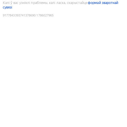
Калі ў вас узніклі праблемы, калі ласка, скарыстайце
формай зваротнай
сувязі
9177843393741378690
:
1786027965