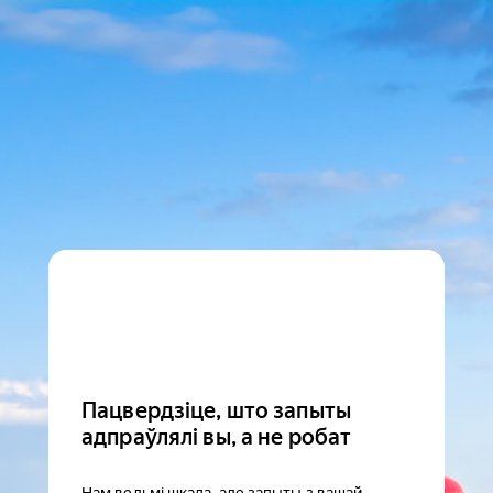
Пацвердзіце, што запыты
адпраўлялі вы, а не робат