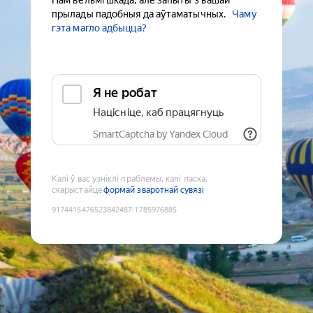
Нам вельмі шкада, але запыты з вашай
прылады падобныя да аўтаматычных.
Чаму
гэта магло адбыцца?
Я не робат
Націсніце, каб працягнуць
SmartCaptcha by Yandex Cloud
Калі ў вас узніклі праблемы, калі ласка,
скарыстайце
формай зваротнай сувязі
9174415476523842487
:
1785976885