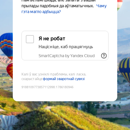
Нам вельмі шкада, але запыты з вашай
прылады падобныя да аўтаматычных.
Чаму
гэта магло адбыцца?
Я не робат
Націсніце, каб працягнуць
SmartCaptcha by Yandex Cloud
Калі ў вас узніклі праблемы, калі ласка,
скарыстайце
формай зваротнай сувязі
9188109773857112998
:
1786180946