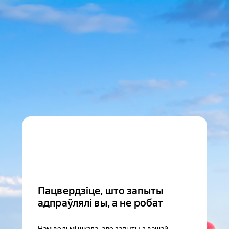
Пацвердзіце, што запыты
адпраўлялі вы, а не робат