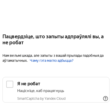
Пацвердзіце, што запыты адпраўлялі вы, а
не робат
Нам вельмі шкада, але запыты з вашай прылады падобныя да
аўтаматычных.
Чаму гэта магло адбыцца?
Я не робат
Націсніце, каб працягнуць
SmartCaptcha by Yandex Cloud