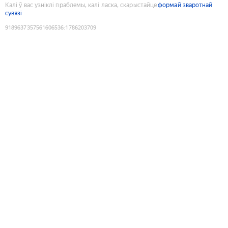
Калі ў вас узніклі праблемы, калі ласка, скарыстайце
формай зваротнай
сувязі
9189637357561606536
:
1786203709