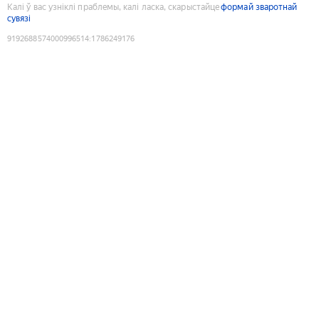
Калі ў вас узніклі праблемы, калі ласка, скарыстайце
формай зваротнай
сувязі
9192688574000996514
:
1786249176