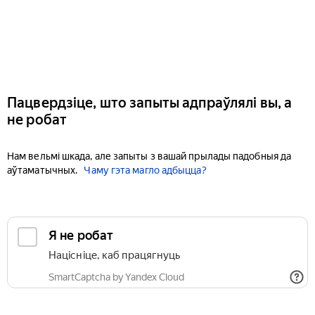
Пацвердзіце, што запыты адпраўлялі вы, а
не робат
Нам вельмі шкада, але запыты з вашай прылады падобныя да
аўтаматычных.
Чаму гэта магло адбыцца?
Я не робат
Націсніце, каб працягнуць
SmartCaptcha by Yandex Cloud