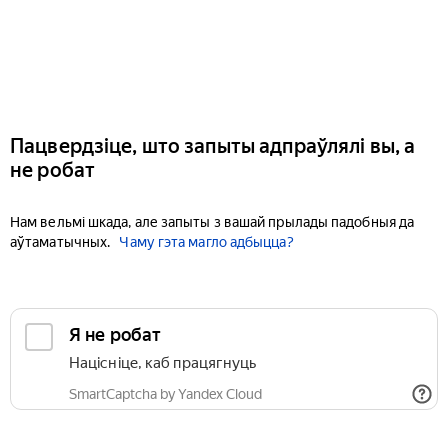
Пацвердзіце, што запыты адпраўлялі вы, а
не робат
Нам вельмі шкада, але запыты з вашай прылады падобныя да
аўтаматычных.
Чаму гэта магло адбыцца?
Я не робат
Націсніце, каб працягнуць
SmartCaptcha by Yandex Cloud