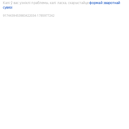
Калі ў вас узніклі праблемы, калі ласка, скарыстайце
формай зваротнай
сувязі
9174439453983422034
:
1785977242