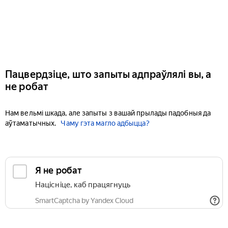
Пацвердзіце, што запыты адпраўлялі вы, а
не робат
Нам вельмі шкада, але запыты з вашай прылады падобныя да
аўтаматычных.
Чаму гэта магло адбыцца?
Я не робат
Націсніце, каб працягнуць
SmartCaptcha by Yandex Cloud