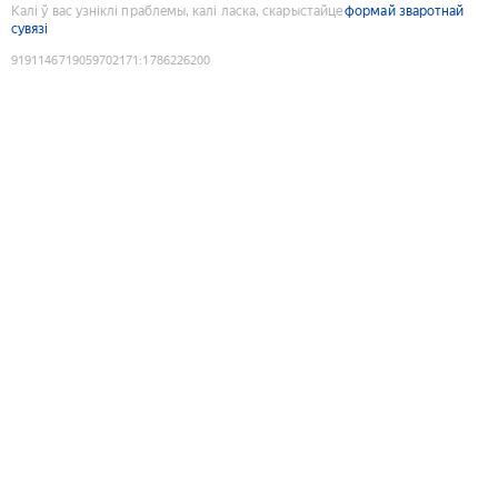
Калі ў вас узніклі праблемы, калі ласка, скарыстайце
формай зваротнай
сувязі
9191146719059702171
:
1786226200