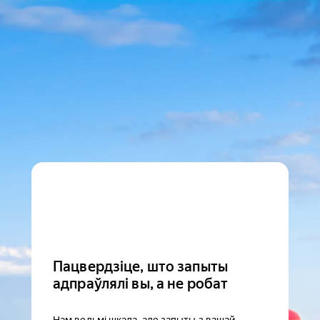
Пацвердзіце, што запыты
адпраўлялі вы, а не робат