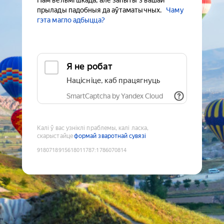
Нам вельмі шкада, але запыты з вашай
прылады падобныя да аўтаматычных.
Чаму
гэта магло адбыцца?
Я не робат
Націсніце, каб працягнуць
SmartCaptcha by Yandex Cloud
Калі ў вас узніклі праблемы, калі ласка,
скарыстайце
формай зваротнай сувязі
9180718915618011787
:
1786070814