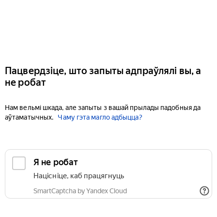
Пацвердзіце, што запыты адпраўлялі вы, а
не робат
Нам вельмі шкада, але запыты з вашай прылады падобныя да
аўтаматычных.
Чаму гэта магло адбыцца?
Я не робат
Націсніце, каб працягнуць
SmartCaptcha by Yandex Cloud