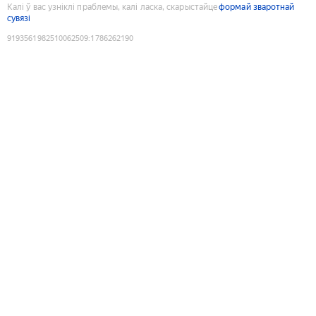
Калі ў вас узніклі праблемы, калі ласка, скарыстайце
формай зваротнай
сувязі
9193561982510062509
:
1786262190