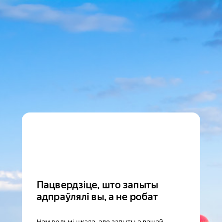
Пацвердзіце, што запыты
адпраўлялі вы, а не робат