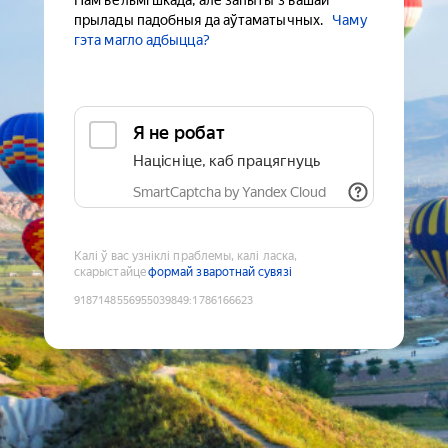
Нам вельмі шкада, але запыты з вашай
прылады падобныя да аўтаматычных.
Чаму
гэта магло адбыцца?
Я не робат
Націсніце, каб працягнуць
SmartCaptcha by Yandex Cloud
Калі ў вас узніклі праблемы, калі ласка,
скарыстайце
формай зваротнай сувязі
9187148556955039849
:
1786166623