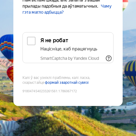
Нам вельмі шкада, але запыты з вашай
прылады падобныя да аўтаматычных.
Чаму
гэта магло адбыцца?
Я не робат
Націсніце, каб працягнуць
SmartCaptcha by Yandex Cloud
Калі ў вас узніклі праблемы, калі ласка,
скарыстайце
формай зваротнай сувязі
9180474540233261561
:
1786067172