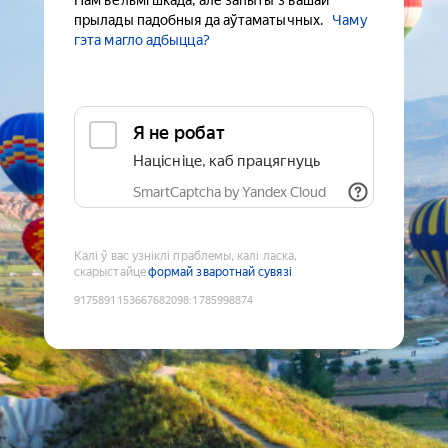
Нам вельмі шкада, але запыты з вашай
прылады падобныя да аўтаматычных.
Чаму
гэта магло адбыцца?
Я не робат
Націсніце, каб працягнуць
SmartCaptcha by Yandex Cloud
Калі ў вас узніклі праблемы, калі ласка,
скарыстайце
формай зваротнай сувязі
9175891153667682098
:
1785998874