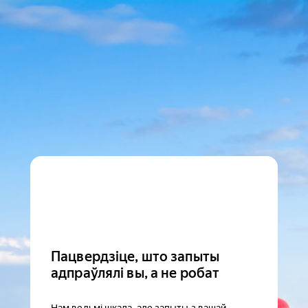
Пацвердзіце, што запыты
адпраўлялі вы, а не робат