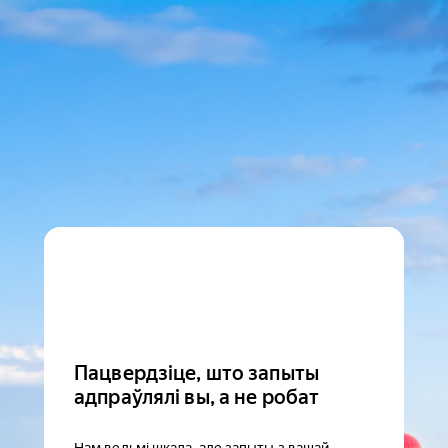
Пацвердзіце, што запыты
адпраўлялі вы, а не робат