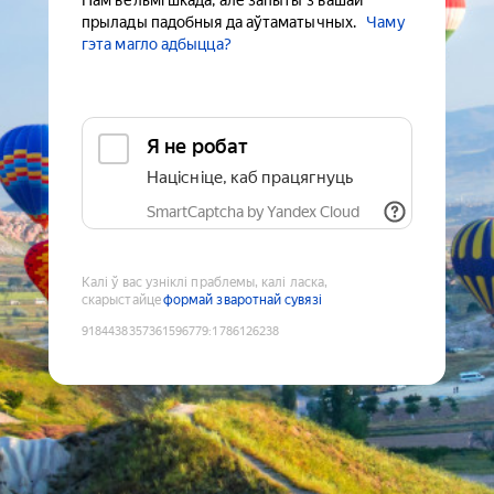
Нам вельмі шкада, але запыты з вашай
прылады падобныя да аўтаматычных.
Чаму
гэта магло адбыцца?
Я не робат
Націсніце, каб працягнуць
SmartCaptcha by Yandex Cloud
Калі ў вас узніклі праблемы, калі ласка,
скарыстайце
формай зваротнай сувязі
9184438357361596779
:
1786126238