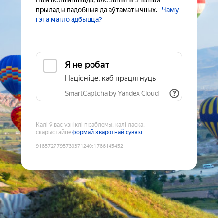
Нам вельмі шкада, але запыты з вашай
прылады падобныя да аўтаматычных.
Чаму
гэта магло адбыцца?
Я не робат
Націсніце, каб працягнуць
SmartCaptcha by Yandex Cloud
Калі ў вас узніклі праблемы, калі ласка,
скарыстайце
формай зваротнай сувязі
9185727795733371240
:
1786145452