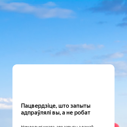
Пацвердзіце, што запыты
адпраўлялі вы, а не робат