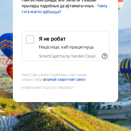
Нам вельмі шкада, але запыты з вашай
прылады падобныя да аўтаматычных.
Чаму
гэта магло адбыцца?
Я не робат
Націсніце, каб працягнуць
SmartCaptcha by Yandex Cloud
Калі ў вас узніклі праблемы, калі ласка,
скарыстайце
формай зваротнай сувязі
9188618488171522170
:
1786188527