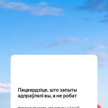
Пацвердзіце, што запыты
адпраўлялі вы, а не робат