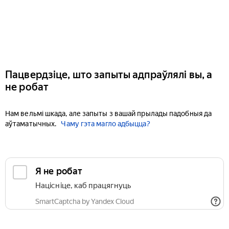
Пацвердзіце, што запыты адпраўлялі вы, а
не робат
Нам вельмі шкада, але запыты з вашай прылады падобныя да
аўтаматычных.
Чаму гэта магло адбыцца?
Я не робат
Націсніце, каб працягнуць
SmartCaptcha by Yandex Cloud