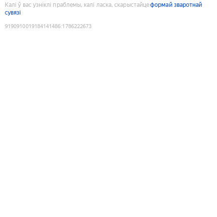
Калі ў вас узніклі праблемы, калі ласка, скарыстайце
формай зваротнай
сувязі
9190910019184141486
:
1786222673