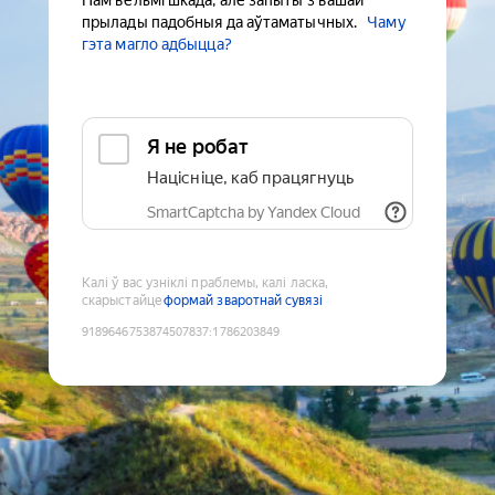
Нам вельмі шкада, але запыты з вашай
прылады падобныя да аўтаматычных.
Чаму
гэта магло адбыцца?
Я не робат
Націсніце, каб працягнуць
SmartCaptcha by Yandex Cloud
Калі ў вас узніклі праблемы, калі ласка,
скарыстайце
формай зваротнай сувязі
9189646753874507837
:
1786203849