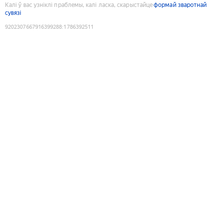
Калі ў вас узніклі праблемы, калі ласка, скарыстайце
формай зваротнай
сувязі
9202307667916399288
:
1786392511