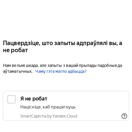
Пацвердзіце, што запыты адпраўлялі вы, а
не робат
Нам вельмі шкада, але запыты з вашай прылады падобныя да
аўтаматычных.
Чаму гэта магло адбыцца?
Я не робат
Націсніце, каб працягнуць
SmartCaptcha by Yandex Cloud