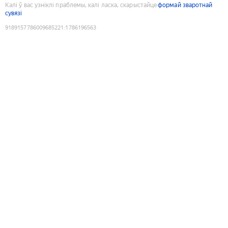
Калі ў вас узніклі праблемы, калі ласка, скарыстайце
формай зваротнай
сувязі
9189157786009685221
:
1786196563