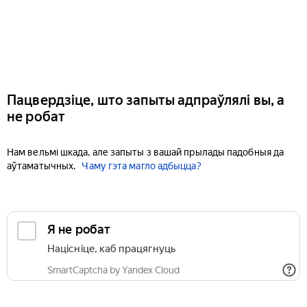
Пацвердзіце, што запыты адпраўлялі вы, а
не робат
Нам вельмі шкада, але запыты з вашай прылады падобныя да
аўтаматычных.
Чаму гэта магло адбыцца?
Я не робат
Націсніце, каб працягнуць
SmartCaptcha by Yandex Cloud