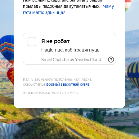
Нам вельмі шкада, але запыты з вашай
прылады падобныя да аўтаматычных.
Чаму
гэта магло адбыцца?
Я не робат
Націсніце, каб працягнуць
SmartCaptcha by Yandex Cloud
Калі ў вас узніклі праблемы, калі ласка,
скарыстайце
формай зваротнай сувязі
9194161035891463972
:
1786271117