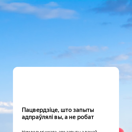
Пацвердзіце, што запыты
адпраўлялі вы, а не робат