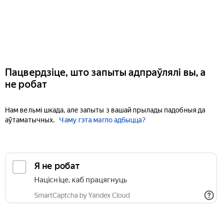
Пацвердзіце, што запыты адпраўлялі вы, а
не робат
Нам вельмі шкада, але запыты з вашай прылады падобныя да
аўтаматычных.
Чаму гэта магло адбыцца?
Я не робат
Націсніце, каб працягнуць
SmartCaptcha by Yandex Cloud