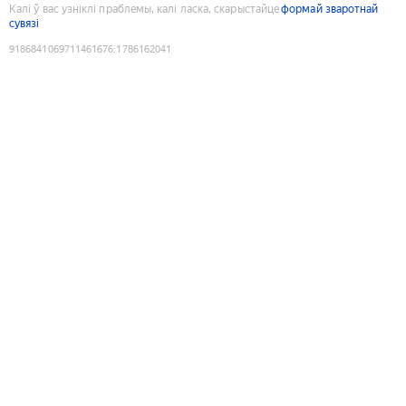
Калі ў вас узніклі праблемы, калі ласка, скарыстайце
формай зваротнай
сувязі
9186841069711461676
:
1786162041