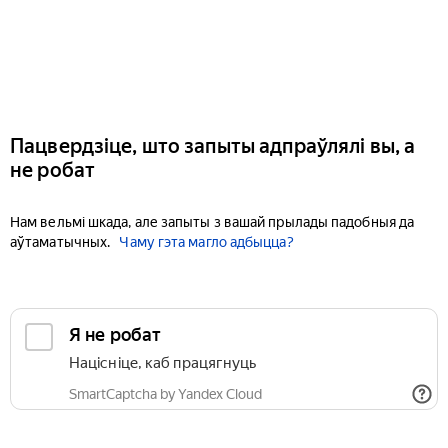
Пацвердзіце, што запыты адпраўлялі вы, а
не робат
Нам вельмі шкада, але запыты з вашай прылады падобныя да
аўтаматычных.
Чаму гэта магло адбыцца?
Я не робат
Націсніце, каб працягнуць
SmartCaptcha by Yandex Cloud