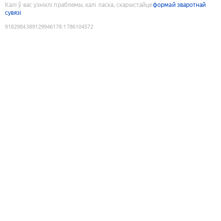
Калі ў вас узніклі праблемы, калі ласка, скарыстайце
формай зваротнай
сувязі
9182984389129946178
:
1786104572