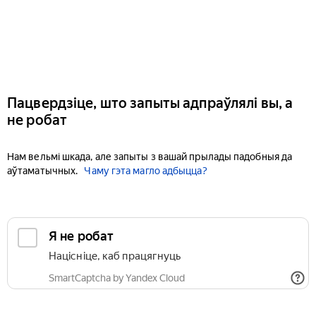
Пацвердзіце, што запыты адпраўлялі вы, а
не робат
Нам вельмі шкада, але запыты з вашай прылады падобныя да
аўтаматычных.
Чаму гэта магло адбыцца?
Я не робат
Націсніце, каб працягнуць
SmartCaptcha by Yandex Cloud