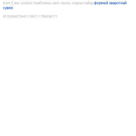
Калі ў вас узніклі праблемы, калі ласка, скарыстайце
формай зваротнай
сувязі
9178394073441118671
:
1786036171